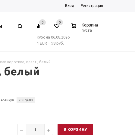
Вход
Регистрация
0
0
0
Корзина
Ы
пуста
Курс на 06.08.2026
1 EUR = 98 руб.
ели короткое, пласт., белый
, белый
Артикул
7867/680
В КОРЗИНУ