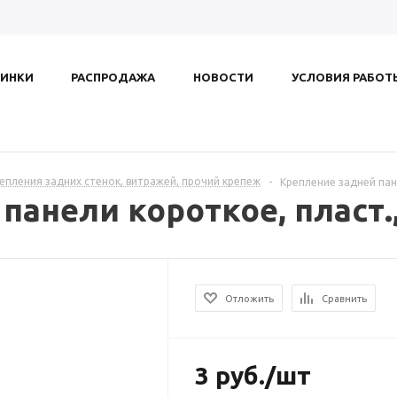
ИНКИ
РАСПРОДАЖА
НОВОСТИ
УСЛОВИЯ РАБОТ
репления задних стенок, витражей, прочий крепеж
-
Крепление задней пан
панели короткое, пласт.
Отложить
Сравнить
3
руб.
/шт