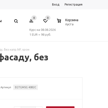
Вход
Регистрация
0
0
0
Корзина
Ы
пуста
Курс на 08.08.2026
1 EUR = 98 руб.
у, без напр.NP, хром
фасаду, без
Артикул
EGTGMSG 40B2C