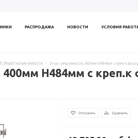
ИНКИ
РАСПРОДАЖА
НОВОСТИ
УСЛОВИЯ РАБОТ
.9. Решетчатые емкости
-
2х-ур. реш.емкость 400мм H484мм с креп.к фасад
ь 400мм H484мм с креп.к 
Отложить
Сравнить