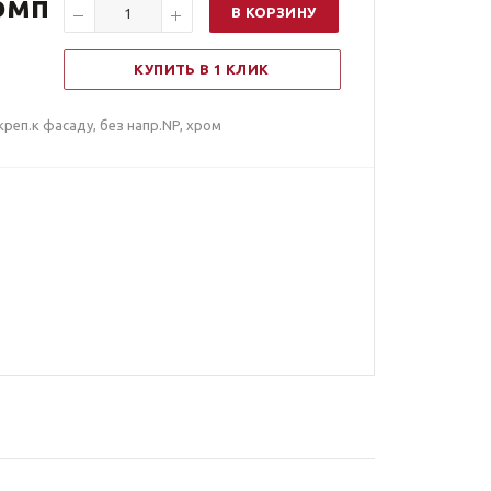
омп
В КОРЗИНУ
КУПИТЬ В 1 КЛИК
креп.к фасаду, без напр.NP, хром