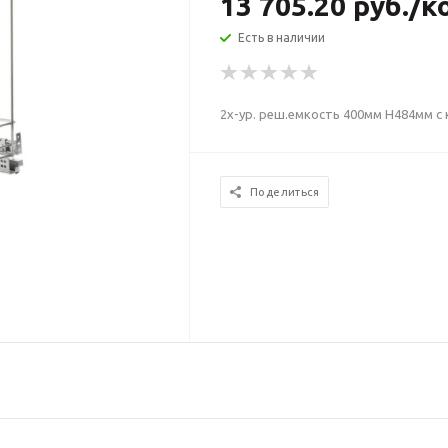
13 705.20
руб.
/к
Есть в наличии
2х-ур. реш.емкость 400мм H484мм с 
Поделиться