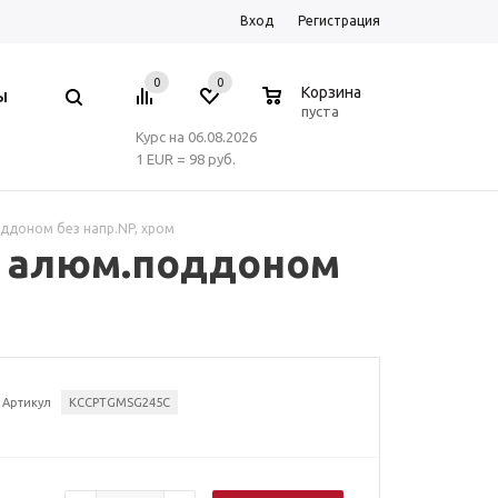
Вход
Регистрация
0
0
0
Корзина
Ы
пуста
Курс на 06.08.2026
1 EUR = 98 руб.
ддоном без напр.NP, хром
 с алюм.поддоном
Артикул
KCCPTGMSG245C