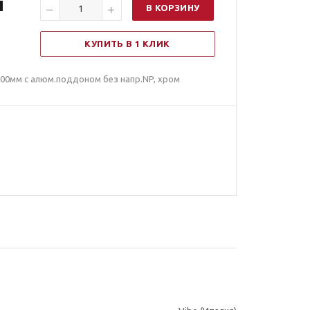
п
В КОРЗИНУ
КУПИТЬ В 1 КЛИК
200мм с алюм.поддоном без напр.NP, хром