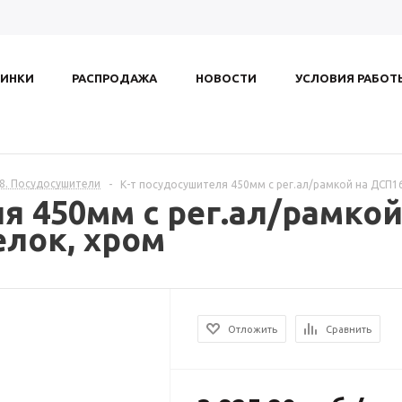
ИНКИ
РАСПРОДАЖА
НОВОСТИ
УСЛОВИЯ РАБОТ
.8. Посудосушители
-
К-т посудосушителя 450мм с рег.ал/рамкой на ДСП1
я 450мм с рег.ал/рамко
елок, хром
Отложить
Сравнить