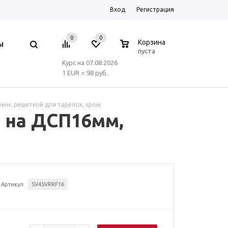
Вход
Регистрация
0
0
0
Корзина
Ы
пуста
Курс на 07.08.2026
1 EUR = 98 руб.
6мм, решеткой для тарелок, хром
й на ДСП16мм,
Артикул
SV45VRRF16