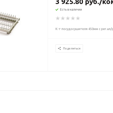
3 925.80
руб.
/ко
Есть в наличии
К-т посудосушителя 450мм с рег.ал
Поделиться