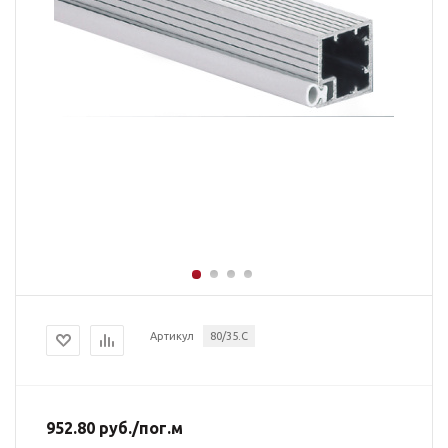
Артикул
80/35.C
952.80
руб.
/пог.м