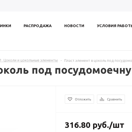
ИНКИ
РАСПРОДАЖА
НОВОСТИ
УСЛОВИЯ РАБОТ
.1. Цоколи и цокольные элементы
-
Пласт.элемент в цоколь под посудом
цоколь под посудомоечн
Отложить
Сравнить
316.80
руб.
/шт