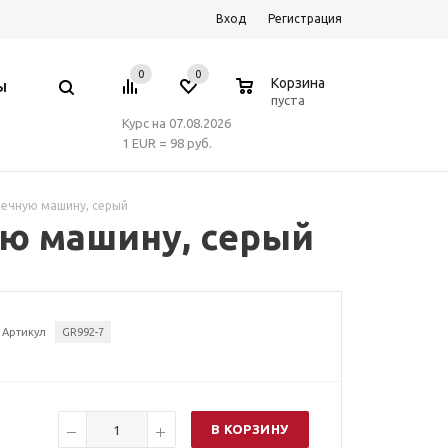
Вход
Регистрация
0
0
0
Корзина
Ы
пуста
Курс на 07.08.2026
1 EUR = 98 руб.
оечную машину, серый
ую машину, серый
Артикул
GR992-7
В КОРЗИНУ