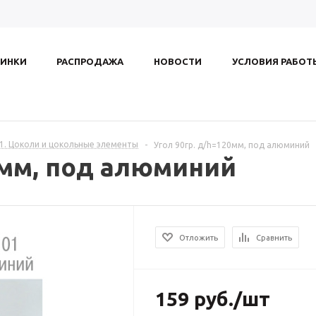
ИНКИ
РАСПРОДАЖА
НОВОСТИ
УСЛОВИЯ РАБОТ
.1. Цоколи и цокольные элементы
-
Угол 90гр. д/h=120мм, под алюминий
0мм, под алюминий
Отложить
Сравнить
159
руб.
/шт