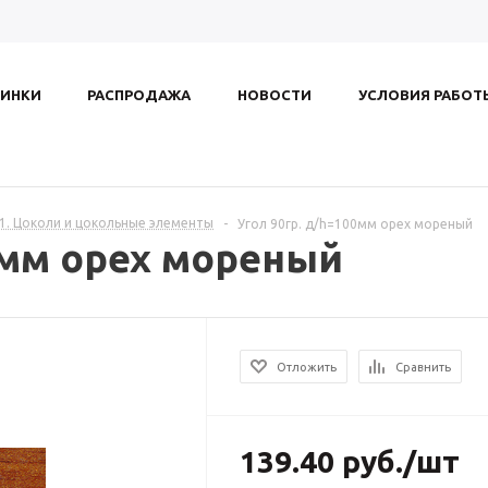
ИНКИ
РАСПРОДАЖА
НОВОСТИ
УСЛОВИЯ РАБОТ
.1. Цоколи и цокольные элементы
-
Угол 90гр. д/h=100мм орех мореный
0мм орех мореный
Отложить
Сравнить
139.40
руб.
/шт