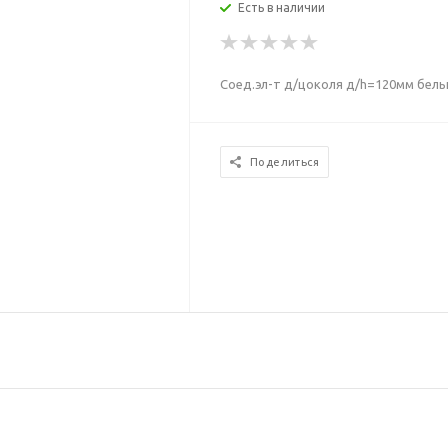
Есть в наличии
Соед.эл-т д/цоколя д/h=120мм белы
Поделиться