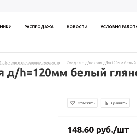
ИНКИ
РАСПРОДАЖА
НОВОСТИ
УСЛОВИЯ РАБОТ
.1. Цоколи и цокольные элементы
-
Соед.эл-т д/цоколя д/h=120мм белый 
ля д/h=120мм белый глян
Отложить
Сравнить
148.60
руб.
/шт