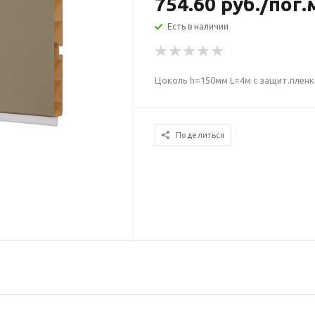
754.60
руб.
/пог.
Есть в наличии
Цоколь h=150мм L=4м с защит.пленк
Поделиться