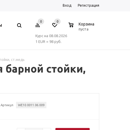
Вход
Регистрация
0
0
0
Корзина
Ы
пуста
Курс на 08.08.2026
1 EUR = 98 руб.
тойки, ст.медь
 барной стойки,
Артикул
WE10.0011.06.009