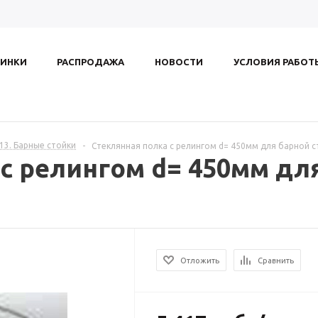
ИНКИ
РАСПРОДАЖА
НОВОСТИ
УСЛОВИЯ РАБОТ
.13. Барные стойки
-
Стеклянная полка с релингом d= 450мм для барной с
с релингом d= 450мм для
Отложить
Сравнить