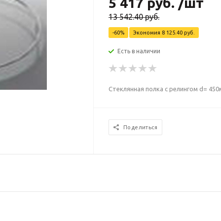
5 417
руб.
/шт
13 542.40
руб.
-
60
%
Экономия
8 125.40
руб.
Есть в наличии
Стеклянная полка с релингом d= 450
Поделиться