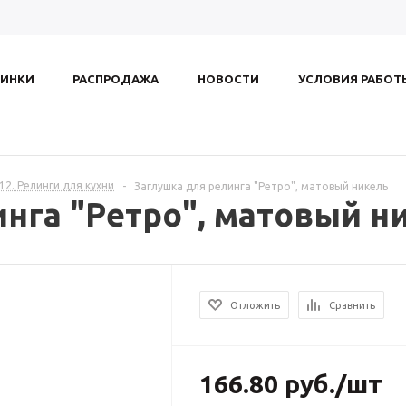
ИНКИ
РАСПРОДАЖА
НОВОСТИ
УСЛОВИЯ РАБОТ
.12. Релинги для кухни
-
Заглушка для релинга "Ретро", матовый никель
нга "Ретро", матовый н
Отложить
Сравнить
166.80
руб.
/шт