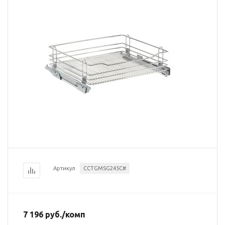
Артикул
CCTGMSG245C#
7 196
руб.
/комп