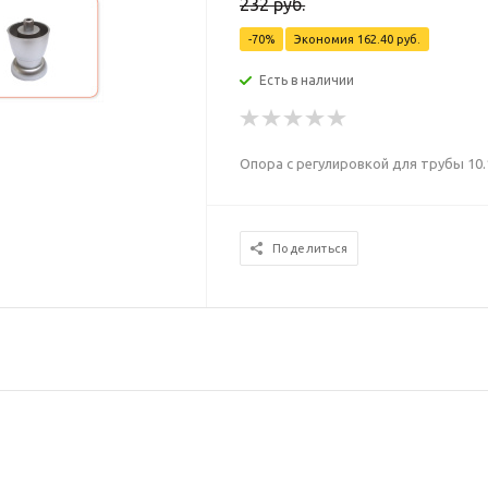
232
руб.
-
70
%
Экономия
162.40
руб.
Есть в наличии
Опора с регулировкой для трубы 10.
Поделиться