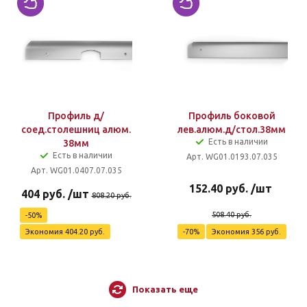
Профиль д/
Профиль боковой
соед.столешниц алюм.
лев.алюм.д/стол.38мм
Есть в наличии
38мм
Есть в наличии
Арт. WG01.0193.07.035
Арт. WG01.0407.07.035
152.40
руб.
/шт
404
руб.
/шт
808.20
руб.
508.40
руб.
-
50
%
Экономия
404.20
руб.
-
70
%
Экономия
356
руб.
Показать еще