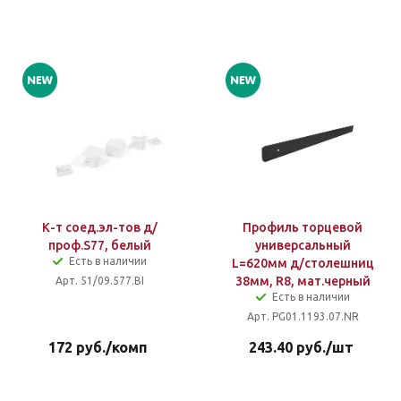
К-т соед.эл-тов д/
Профиль торцевой
проф.S77, белый
универсальный
Есть в наличии
L=620мм д/столешниц
38мм, R8, мат.черный
Арт. 51/09.577.BI
Есть в наличии
Арт. PG01.1193.07.NR
172
руб.
/комп
243.40
руб.
/шт