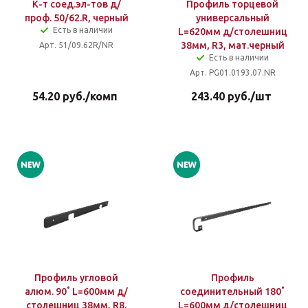
К-т соед.эл-тов д/
Профиль торцевой
проф. 50/62.R, черный
универсальный
Есть в наличии
L=620мм д/столешниц
38мм, R3, мат.черный
Арт. 51/09.62R/NR
Есть в наличии
Арт. PG01.0193.07.NR
54.20
руб.
/комп
243.40
руб.
/шт
Профиль угловой
Профиль
алюм. 90˚ L=600мм д/
соединительный 180˚
столешниц 38мм, R8,
L=600мм д/столешниц