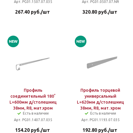
Арт. PG01.1507.07.035
Арт. PG01.0507.07.NR
267.40
руб.
/шт
320.80
руб.
/шт
Профиль
Профиль торцевой
соединительный 180˚
универсальный
L=600мм д/столешниц
L=620мм д/столешниц
38мм, R8, мат.хром
38мм, R8, мат. хром
Есть в наличии
Есть в наличии
Арт. PG01.1407.07.035
Арт. PG01.1193.07.035
154.20
руб.
/шт
192.80
руб.
/шт