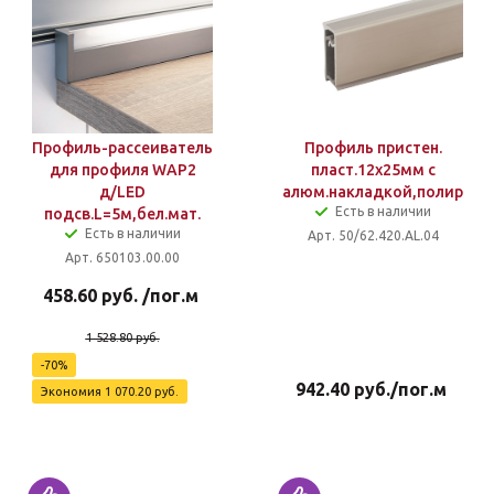
Профиль-рассеиватель
Профиль пристен.
для профиля WAP2
пласт.12х25мм с
д/LED
алюм.накладкой,полир.ник
Есть в наличии
подсв.L=5м,бел.мат.
Есть в наличии
Арт. 50/62.420.AL.04
Арт. 650103.00.00
458.60
руб.
/пог.м
1 528.80
руб.
-
70
%
942.40
руб.
/пог.м
Экономия
1 070.20
руб.