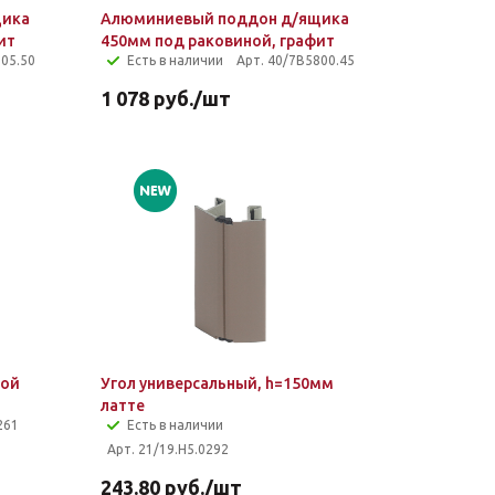
щика
Алюминиевый поддон д/ящика
ит
450мм под раковиной, графит
805.50
Есть в наличии
Арт. 40/7B5800.45
1 078
руб.
/шт
ной
Угол универсальный, h=150мм
латте
261
Есть в наличии
Арт. 21/19.H5.0292
243.80
руб.
/шт