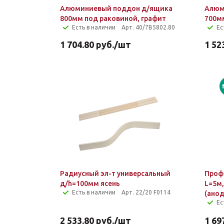
Алюминиевый поддон д/ящика
Алюм
800мм под раковиной, графит
700м
Есть в наличии
Арт. 40/7B5802.80
Ес
1 704.80
руб.
/шт
1 52
Радиусный эл-т универсальный
Проф
д/h=100мм ясень
L=5м
Есть в наличии
Арт. 22/20 F0114
(ано
Ес
2 533.80
руб.
/шт
1 69