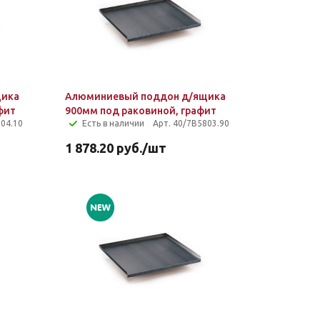
щика
Алюминиевый поддон д/ящика
фит
900мм под раковиной, графит
804.10
Есть в наличии
Арт. 40/7B5803.90
1 878.20
руб.
/шт