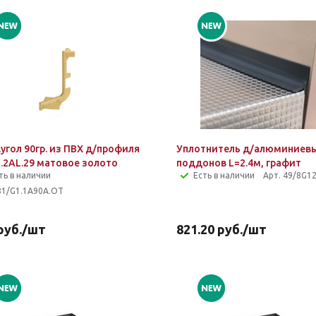
угол 90гр. из ПВХ д/профиля
Уплотнитель д/алюминиев
.2AL.29 матовое золото
поддонов L=2.4м, графит
ть в наличии
Есть в наличии
Арт. 49/8G1
81/G1.1A90A.OT
руб.
/шт
821.20
руб.
/шт