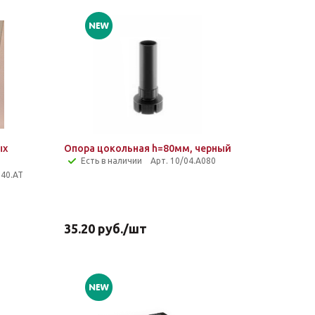
ых
Опора цокольная h=80мм, черный
Есть в наличии
Арт. 10/04.A080
240.AT
35.20
руб.
/шт