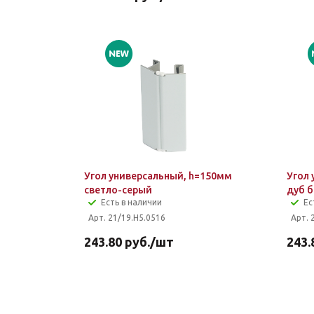
Угол универсальный, h=150мм
Угол
светло-серый
дуб 
Есть в наличии
Ес
Арт. 21/19.H5.0516
Арт. 
243.80
руб.
/шт
243.