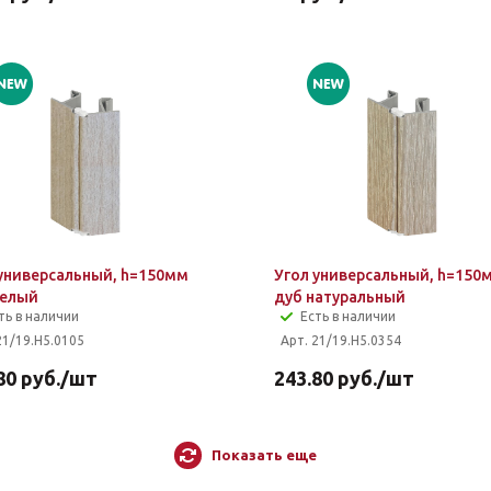
 универсальный, h=150мм
Угол универсальный, h=150
белый
дуб натуральный
ть в наличии
Есть в наличии
21/19.H5.0105
Арт. 21/19.H5.0354
80
руб.
/шт
243.80
руб.
/шт
Показать еще