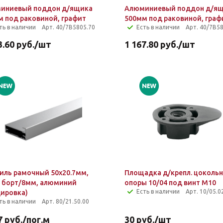
иниевый поддон д/ящика
Алюминиевый поддон д/я
м под раковиной, графит
500мм под раковиной, граф
ть в наличии
Арт. 40/7B5805.70
Есть в наличии
Арт. 40/7B5
3.60
руб.
/шт
1 167.80
руб.
/шт
иль рамочный 50х20.7мм,
Площадка д/крепл. цоколь
, борт/8мм, алюминий
опоры 10/04 под винт M10
Есть в наличии
Арт. 10/05.0
дировка)
ть в наличии
Арт. 80/21.50.00
7
руб.
/пог.м
30
руб.
/шт