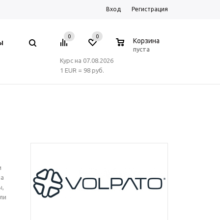
Вход
Регистрация
0
0
0
Корзина
Ы
пуста
Курс на 07.08.2026
1 EUR = 98 руб.
и
на
ы,
ли