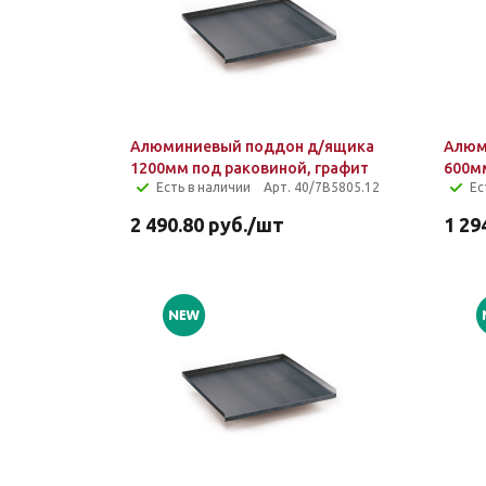
Алюминиевый поддон д/ящика
Алюм
1200мм под раковиной, графит
600м
Есть в наличии
Арт. 40/7B5805.12
Ес
2 490.80
руб.
/шт
1 29