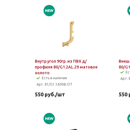
Внутр.угол 90гр. из ПВХ д/
Внеш.
профиля 80/G1.2AL.29 матовое
80/G1
Ес
золото
Есть в наличии
Арт. 
Арт. 81/G1.1A90B.OT
550
руб.
/шт
550