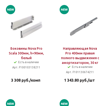
Боковины Nova Pro
Направляющая Nova
Scala 300мм, h=90мм,
Pro 400мм правая
белый
полного выдвижения с
Есть в наличии
амортизатором, 30 кг
Есть в наличии
Арт. F100103138211
Арт. F101130674211
3 308
руб.
/комп
1 343.80
руб.
/шт