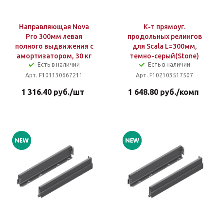
Направляющая Nova
К-т прямоуг.
Pro 300мм левая
продольных релингов
полного выдвижения с
для Scala L=300мм,
амортизатором, 30 кг
темно-серый(Stone)
Есть в наличии
Есть в наличии
Арт. F101130667211
Арт. F102103517507
1 316.40
руб.
/шт
1 648.80
руб.
/комп