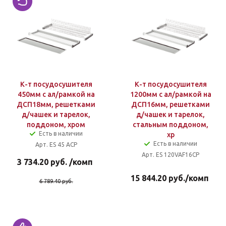
К-т посудосушителя
К-т посудосушителя
450мм с ал/рамкой на
1200мм с ал/рамкой на
ДСП18мм, решетками
ДСП16мм, решетками
д/чашек и тарелок,
д/чашек и тарелок,
поддоном, хром
стальным поддоном,
Есть в наличии
хр
Есть в наличии
Арт. ES 45 ACP
Арт. ES 120VAF16CP
3 734.20
руб.
/комп
15 844.20
руб.
/комп
6 789.40
руб.