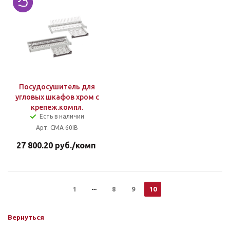
Посудосушитель для
угловых шкафов хром с
крепеж.компл.
Есть в наличии
Арт. CMA 60IB
27 800.20
руб.
/комп
1
8
9
10
Вернуться