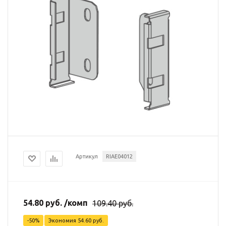
Артикул
RIAE04012
54.80
руб.
/комп
109.40
руб.
-
50
%
Экономия
54.60
руб.