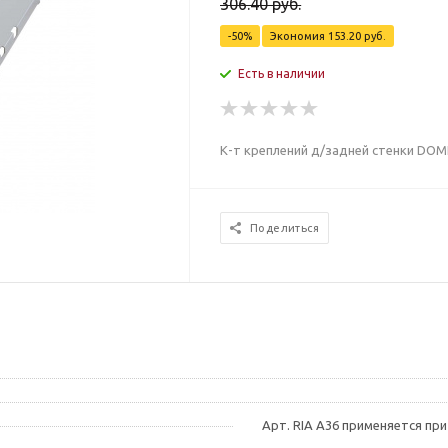
306.40
руб.
-
50
%
Экономия
153.20
руб.
Есть в наличии
К-т креплений д/задней стенки DOM
Поделиться
Арт. RIA A36 применяется пр