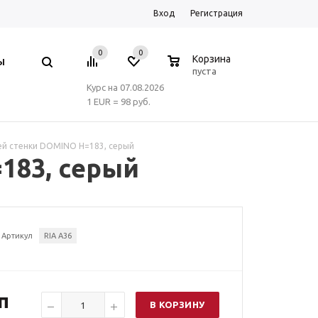
Вход
Регистрация
0
0
0
Корзина
Ы
пуста
Курс на 07.08.2026
1 EUR = 98 руб.
ей стенки DOMINO H=183, серый
183, серый
Артикул
RIA A36
п
В КОРЗИНУ