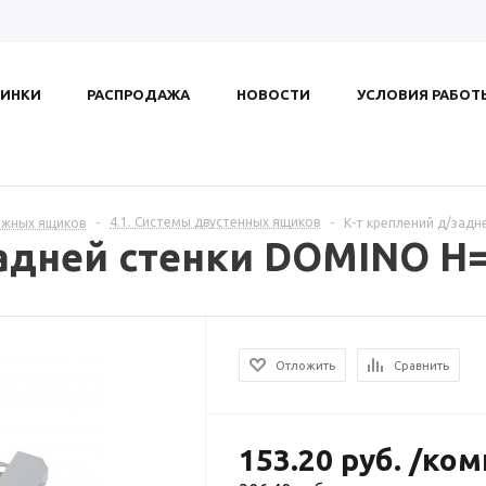
ИНКИ
РАСПРОДАЖА
НОВОСТИ
УСЛОВИЯ РАБОТ
4.1. Системы двустенных ящиков
ижных ящиков
-
-
К-т креплений д/задн
задней стенки DOMINO H=
Отложить
Сравнить
153.20
руб.
/ком