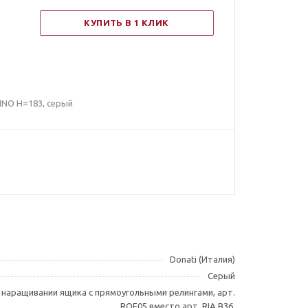
КУПИТЬ В 1 КЛИК
INO H=183, серый
Donati (Италия)
Серый
и наращивании ящика с прямоугольными релингами, арт.
RQE05 вместо арт. RIA B36.