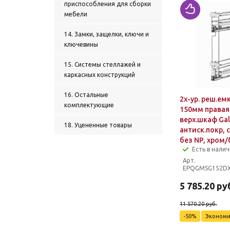
приспособления для сборки
мебели
14. Замки, защелки, ключи и
ключевины
15. Системы стеллажей и
каркасных конструкций
16. Остальные
2х-ур. реш.ем
комплектующие
150мм правая
верх.шкаф Gal
18. Уцененные товары
антиск.покр, 
без NP, хром
Есть в нали
Арт.
EPQGMSG152D
5 785.20
руб
11 570.20
руб.
-
50
%
Эконом