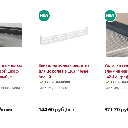
ыдв.мех-зм
Вентиляционная решетка
Уплотнител
вой шкаф
для цоколя из ДСП 16мм,
алюминиев
вый, т-
белый
L=2.4м, гра
Есть в наличии
Есть в на
у менеджера
Арт. 21/90.448.BI
Арт. 49/8G12
/комп
144.60
руб.
/шт
821.20
ру