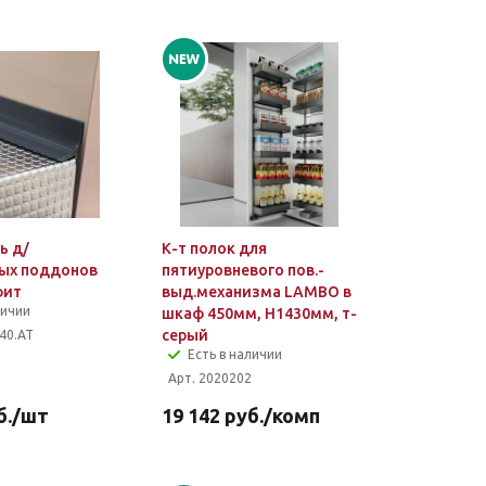
ь д/
К-т полок для
ых поддонов
пятиуровневого пов.-
фит
выд.механизма LAMBO в
личии
шкаф 450мм, H1430мм, т-
серый
40.AT
Есть в наличии
Арт. 2020202
б.
/шт
19 142
руб.
/комп