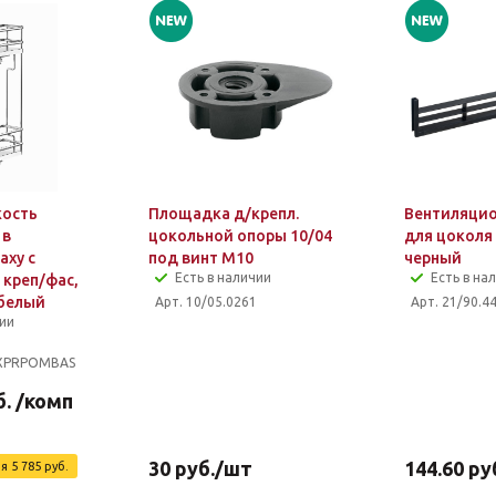
кость
Площадка д/крепл.
Вентиляцио
 в
цокольной опоры 10/04
для цоколя
axy с
под винт M10
черный
Есть в наличии
Есть в на
с креп/фас,
/белый
Арт. 10/05.0261
Арт. 21/90.4
чии
XPRPOMBAS
.
/комп
30
руб.
/шт
144.60
ру
ия
5 785
руб.