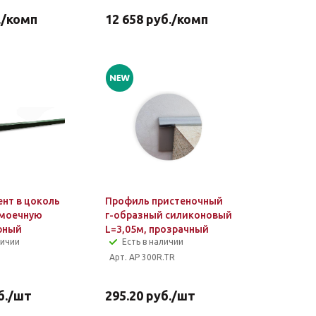
.
/комп
12 658
руб.
/комп
ент в цоколь
Профиль пристеночный
омоечную
г-образный силиконовый
рный
L=3,05м, прозрачный
личии
Есть в наличии
Арт. AP 300R.TR
б.
/шт
295.20
руб.
/шт