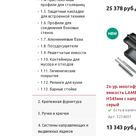
профили для столешниц
25 378
руб.
1.5. Защитные накладки
для встроенной техники
1.6. Профили для
соединения боковых
стенок
1.7. Алюминиевые базы
1.8. Посудосушители
1.9. Решетчатые емкости
1.10. Контейнеры для
мусора и отходов
1.11. Гигиенические
покрытия
1.12. Релинги для кухни
2х-ур. многоф
1.13. Барные стойки
емкость LAM
H543мм с напр
2. Крепежная фурнитура
серый
Есть в нали
3. Ручки и крючки
Арт. 3234001
4. Системы направляющих и
13 343
руб.
выдвижных ящиков