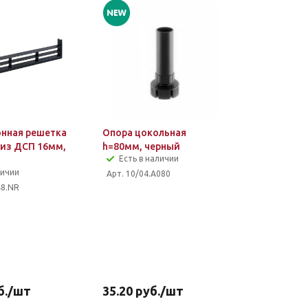
нная решетка
Опора цокольная
 из ДСП 16мм,
h=80мм, черный
Есть в наличии
личии
Арт. 10/04.A080
48.NR
б.
/шт
35.20
руб.
/шт