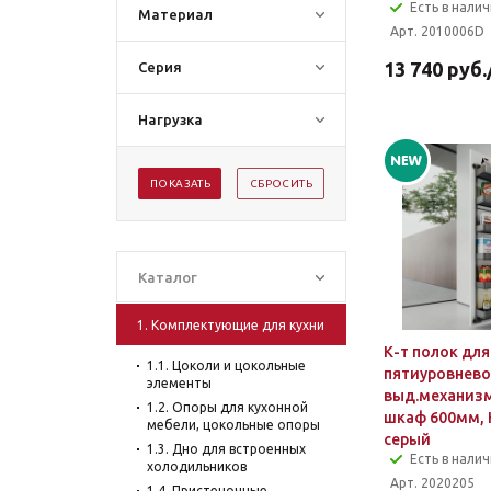
Есть в нали
Материал
Арт. 2010006D
13 740
руб.
Серия
Нагрузка
ПОКАЗАТЬ
СБРОСИТЬ
Каталог
1. Комплектующие для кухни
К-т полок для
1.1. Цоколи и цокольные
пятиуровневог
элементы
выд.механиз
1.2. Опоры для кухонной
шкаф 600мм, 
мебели, цокольные опоры
серый
1.3. Дно для встроенных
Есть в нали
холодильников
Арт. 2020205
1.4. Пристеночные