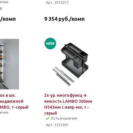
личии
Арт. 2010213
3B
.
/комп
9 354
руб.
/комп
ок в шк.
2х-ур. многофункц-я
 выдвижной
емкость LAMBO 300мм
MBO, т-серый
H543мм с напр-ми, т.-
личии
серый
Есть в наличии
Арт. 3233001