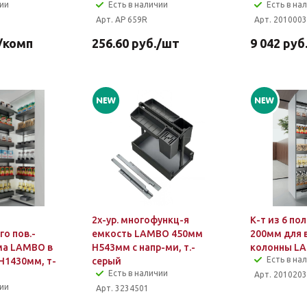
чии
Есть в наличии
Есть в на
Арт. AP 659R
Арт. 201000
/комп
256.60
руб.
/шт
9 042
руб
2х-ур. многофункц-я
К-т из 6 пол
о пов.-
емкость LAMBO 450мм
200мм для
ма LAMBO в
H543мм с напр-ми, т.-
колонны LA
Есть в на
H1430мм, т-
серый
Есть в наличии
Арт. 2010203
чии
Арт. 3234501