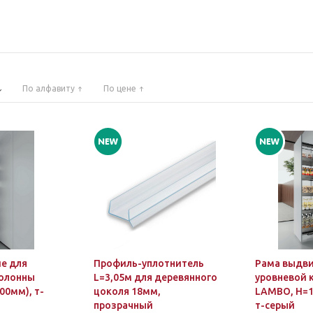
По алфавиту
По цене
е для
Профиль-уплотнитель
Рама выдви
олонны
L=3,05м для деревянного
уровневой 
00мм), т-
цоколя 18мм,
LAMBO, H=1
прозрачный
т-серый