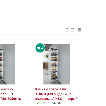
жной 6-
К-т из 6 полок в шк.
колонны
150мм для выдвижной
780-2080мм,
колонны LAMBO, т-серый
Есть в наличии