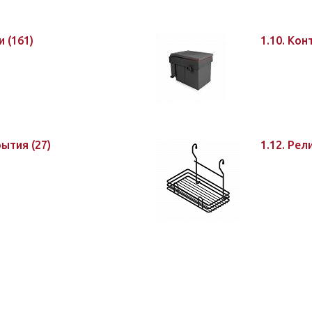
ти
(161)
1.10. Ко
крытия
(27)
1.12. Рел