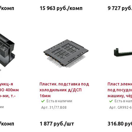
/комп
15 963
руб.
/комп
9 727
руб
ункц-я
Пластик. подставка под
Пласт.элем
BO 400мм
холодильник д/ДСП
под посуд
-ми, т.-
16мм
машину, чё
Есть в наличии
Есть в на
чии
Арт. 31/77.B08
Арт. GR992-6
/комп
1 877
руб.
/шт
316.80
ру