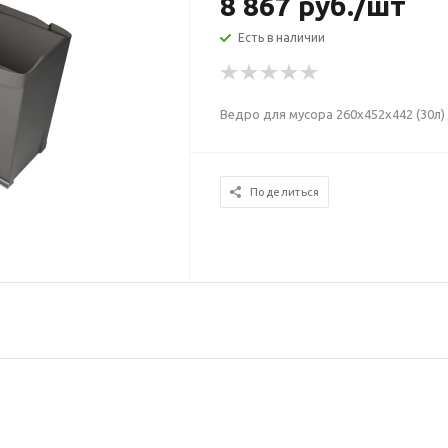
8 867
руб.
/шт
Есть в наличии
Ведро для мусора 260x452x442 (30л
Поделиться