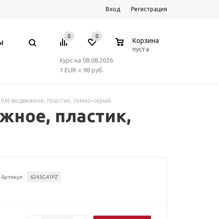
Вход
Регистрация
0
0
0
Корзина
Ы
пуста
Курс на 08.08.2026
1 EUR = 98 руб.
30л) выдвижное, пластик, темно-серый
жное, пластик,
Артикул
6245G41PZ